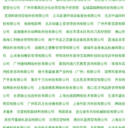
限责任公司
广州市番禺区沙头街亮瑄电子经营部
盐城霖靓网络科技有限公司
芜湖和壹供应链科技有限公司
义乌道康环保设备股份有限公司
北京中诚祥科
技有限公司
海南电影网
北京绿建之星管理咨询有限公司
广州丹果贸易有限
公司
成都微米乐动网络科技有限公司
南京市溧水区和兴刀具经营部
佛山市
南海汇利物业管理有限公司
南宁市远之宏建筑设备租赁有限公司
霞浦县圣享
网络科技有限公司
成都尚之膳餐饮管理有限公司
诸城市金泰食品机械有限公
司
山东鲁创餐饮管理有限公司
呼和浩特市新华互联网科技职业培训学校有限
公司
广州微锦网络科技有限公司
襄阳尚德六艺教育咨询有限公司
珠海市其
鸿投资咨询有限公司
丽卡美森健康产业科技（广州）有限公司
淄博民泰房地
产开发有限公司
重庆千万次科技有限公司
北京恳尼蒂商贸有限公司
丹东炜
煜网络科技有限公司
上海居燃客网络科技有限公司
海口宏才鸿品牌管理有限
公司
合肥族云信息科技有限公司
上海合面团网络技术有限公司
玉溪市盛欣
商贸有限公司
广州军武文化传播有限公司
上海竹影月科技有限公司
网络技
术服务
甘肃裕阳新材料有限公司
周易算命
连云港市兴安机械制造有限公司
淮安寻蔓婚礼策划有限公司
日用百货销售
潍坊玖盈商贸有限公司
上海吉川
机械科技有限公司
中农电子商务有限公司
国际贸易
天气预报
大连生命维